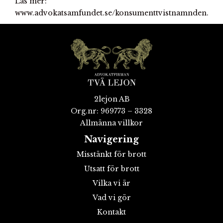
Läs mer:
www.advokatsamfundet.se/konsumenttvistnamnden.
2lejon AB
Org.nr: 969773 – 3328
Allmänna villkor
Navigering
Misstänkt för brott
Utsatt för brott
Vilka vi är
Vad vi gör
Kontakt