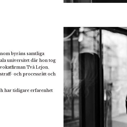
inom byråns samtliga
la universitet där hon tog
dvokatfirman Två Lejon.
straff- och processrätt och
ch har tidigare erfarenhet