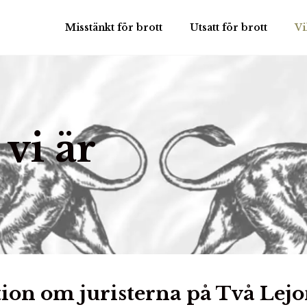
Misstänkt för brott
Utsatt för brott
Vi
 vi är
ion om juristerna på Två Lej