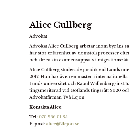
Alice Cullberg
Advokat
Advokat Alice Cullberg arbetar inom byråns s
har stor erfarenhet av domstolsprocesser efter
och skrev sin examensuppsats i migrationsrät
Alice Cullberg studerade juridik vid Lunds un
2017. Hon har även en master i internationella
Lunds universitet och Raoul Wallenberg-institu
tingsmeriterad vid Gotlands tingsrätt 2020 och
Advokatfirman Två Lejon.
Kontakta Alice
:
Tel
:
070 266 01 35
E-post
:
alice@2lejon.se