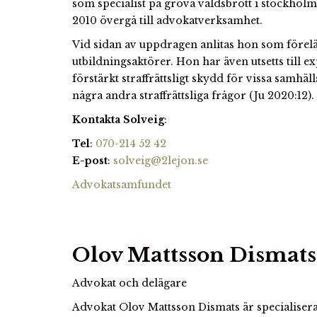
som specialist på grova våldsbrott i stockholm
2010 övergå till advokatverksamhet.
Vid sidan av uppdragen anlitas hon som förelä
utbildningsaktörer. Hon har även utsetts till e
förstärkt straffrättsligt skydd för vissa samhäl
några andra straffrättsliga frågor (Ju 2020:12).
Kontakta Solveig
:
Tel
:
070-214 52 42
E-post
:
solveig@2lejon.se
Advokatsamfundet
Olov Mattsson Dismats
Advokat och delägare
Advokat Olov Mattsson Dismats är specialiser