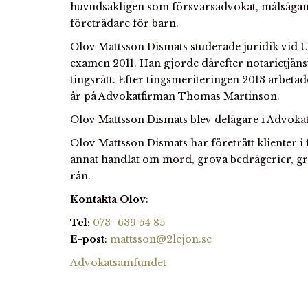
huvudsakligen som försvarsadvokat, målsägan
företrädare för barn.
Olov Mattsson Dismats studerade juridik vid U
examen 2011. Han gjorde därefter notarietjän
tingsrätt. Efter tingsmeriteringen 2013 arbeta
år på Advokatfirman Thomas Martinson.
Olov Mattsson Dismats blev delägare i Advoka
Olov Mattsson Dismats har företrätt klienter i
annat handlat om mord, grova bedrägerier, gr
rån.
Kontakta Olov
:
Tel
:
073- 639 54 85
E-post
:
mattsson@2lejon.se
Advokatsamfundet