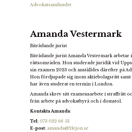
Advokatsamfundet
A
manda Vestermark
Biträdande jurist
Biträdande jurist Amanda Vestermark arbetar 
rättsområden. Hon studerade juridik vid Uppsa
sin examen 2023 och anställdes därefter på A
Hon fördjupade sig inom aktiebolagsrätt samt 
har även studerat en termin i London.
Amanda skrev sitt examensarbete i straffrätt o
från arbete på advokatbyrå och i domstol.
Kontakta Amanda
:
Tel
:
073 022 66 53
E-post
:
amanda@2lejon.se