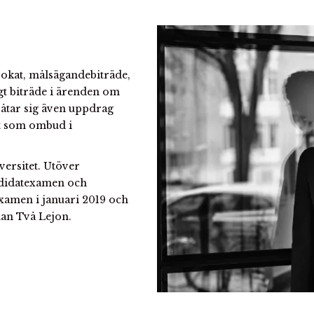
vokat, målsägandebiträde,
gt biträde i ärenden om
åtar sig även uppdrag
t som ombud i
versitet. Utöver
andidatexamen och
examen i januari 2019 och
man Två Lejon.