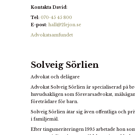
Kontakta David
:
Tel
:
070-45 45 800
E-post
:
hall@2lejon.se
Advokatsamfundet
Solveig Sörlien
Advokat och delägare
Advokat Solveig Sörlien är specialiserad på b
huvudsakligen som försvarsadvokat, målsägan
företrädare för barn.
Solveig Sörlien åtar sig även offentliga och 
i familjemål.
Efter tingsmeriteringen 1995 arbetade hon som