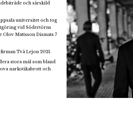
debiträde och särskild
ppsala universitet och tog
stgöring vid Södertörns
de Olov Mattsson Dismats 7
tfirman Två Lejon 2021.
 flera stora mål som bland
ova narkotikabrott och