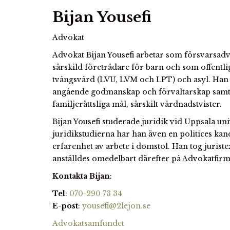
Bijan Yousefi
Advokat
Advokat Bijan Yousefi arbetar som försvarsad
särskild företrädare för barn och som offentli
tvångsvård (LVU, LVM och LPT) och asyl. Han 
angående godmanskap och förvaltarskap sam
familjerättsliga mål, särskilt vårdnadstvister.
Bijan Yousefi studerade juridik vid Uppsala uni
juridikstudierna har han även en politices k
erfarenhet av arbete i domstol. Han tog jurist
anställdes omedelbart därefter på Advokatfir
Kontakta Bijan
:
Tel
:
070-290 73 34
E-post
:
yousefi@2lejon.se
Advokatsamfundet