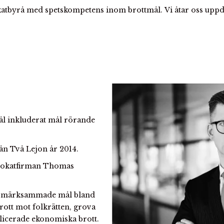
atbyrå med spetskompetens inom brottmål.
Vi åtar oss uppd
ål inkluderat mål rörande
ån Två Lejon år 2014.
dvokatfirman Thomas
 uppmärksammade mål bland
rott mot folkrätten, grova
licerade ekonomiska brott.