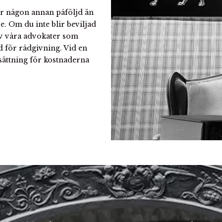
er någon annan påföljd än
re. Om du inte blir beviljad
 av våra advokater som
id för rådgivning. Vid en
sättning för kostnaderna