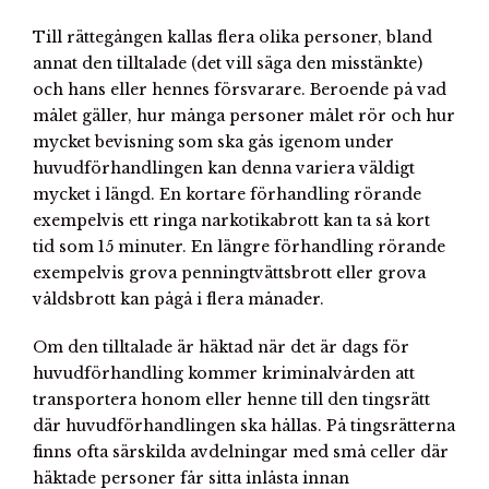
Till rättegången kallas flera olika personer, bland
annat den tilltalade (det vill säga den misstänkte)
och hans eller hennes försvarare. Beroende på vad
målet gäller, hur många personer målet rör och hur
mycket bevisning som ska gås igenom under
huvudförhandlingen kan denna variera väldigt
mycket i längd. En kortare förhandling rörande
exempelvis ett ringa narkotikabrott kan ta så kort
tid som 15 minuter. En längre förhandling rörande
exempelvis grova penningtvättsbrott eller grova
våldsbrott kan pågå i flera månader.
Om den tilltalade är häktad när det är dags för
huvudförhandling kommer kriminalvården att
transportera honom eller henne till den tingsrätt
där huvudförhandlingen ska hållas. På tingsrätterna
finns ofta särskilda avdelningar med små celler där
häktade personer får sitta inlåsta innan