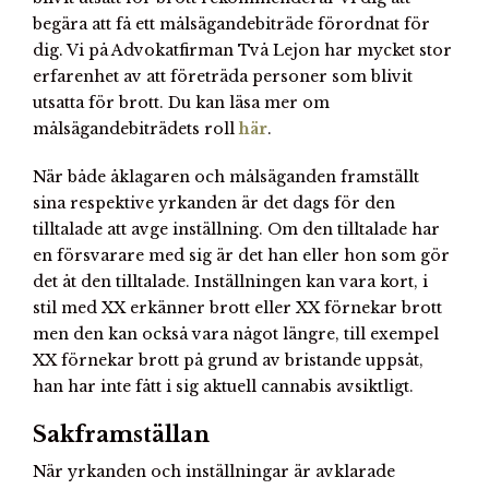
begära att få ett målsägandebiträde förordnat för
dig. Vi på Advokatfirman Två Lejon har mycket stor
erfarenhet av att företräda personer som blivit
utsatta för brott. Du kan läsa mer om
målsägandebiträdets roll
här
.
När både åklagaren och målsäganden framställt
sina respektive yrkanden är det dags för den
tilltalade att avge inställning. Om den tilltalade har
en försvarare med sig är det han eller hon som gör
det åt den tilltalade. Inställningen kan vara kort, i
stil med XX erkänner brott eller XX förnekar brott
men den kan också vara något längre, till exempel
XX förnekar brott på grund av bristande uppsåt,
han har inte fått i sig aktuell cannabis avsiktligt.
Sakframställan
När yrkanden och inställningar är avklarade