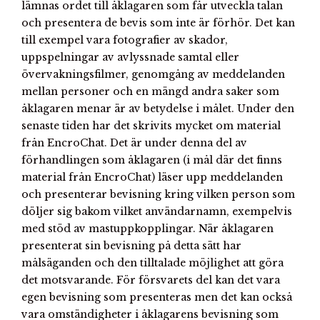
lämnas ordet till åklagaren som får utveckla talan
och presentera de bevis som inte är förhör. Det kan
till exempel vara fotografier av skador,
uppspelningar av avlyssnade samtal eller
övervakningsfilmer, genomgång av meddelanden
mellan personer och en mängd andra saker som
åklagaren menar är av betydelse i målet. Under den
senaste tiden har det skrivits mycket om material
från EncroChat. Det är under denna del av
förhandlingen som åklagaren (i mål där det finns
material från EncroChat) läser upp meddelanden
och presenterar bevisning kring vilken person som
döljer sig bakom vilket användarnamn, exempelvis
med stöd av mastuppkopplingar. När åklagaren
presenterat sin bevisning på detta sätt har
målsäganden och den tilltalade möjlighet att göra
det motsvarande. För försvarets del kan det vara
egen bevisning som presenteras men det kan också
vara omständigheter i åklagarens bevisning som