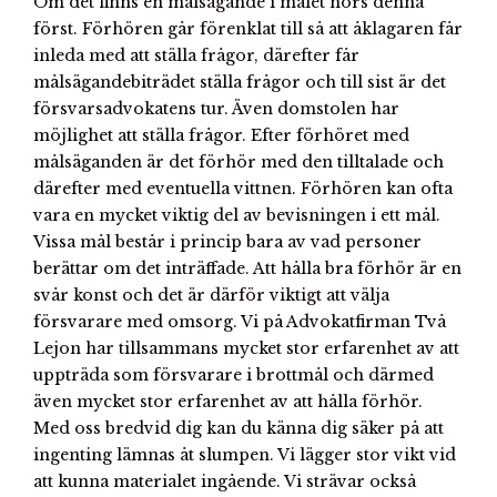
Om det finns en målsägande i målet hörs denna
först. Förhören går förenklat till så att åklagaren får
inleda med att ställa frågor, därefter får
målsägandebiträdet ställa frågor och till sist är det
försvarsadvokatens tur. Även domstolen har
möjlighet att ställa frågor. Efter förhöret med
målsäganden är det förhör med den tilltalade och
därefter med eventuella vittnen. Förhören kan ofta
vara en mycket viktig del av bevisningen i ett mål.
Vissa mål består i princip bara av vad personer
berättar om det inträffade. Att hålla bra förhör är en
svår konst och det är därför viktigt att välja
försvarare med omsorg. Vi på Advokatfirman Två
Lejon har tillsammans mycket stor erfarenhet av att
uppträda som försvarare i brottmål och därmed
även mycket stor erfarenhet av att hålla förhör.
Med oss bredvid dig kan du känna dig säker på att
ingenting lämnas åt slumpen. Vi lägger stor vikt vid
att kunna materialet ingående. Vi strävar också