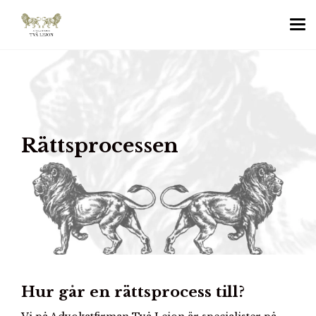
Rättsprocessen
Hur går en rättsprocess till?