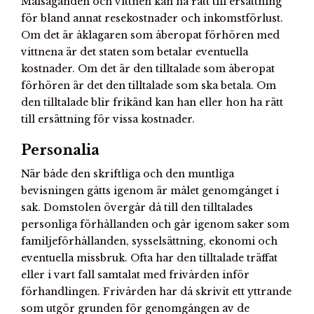
Målsäganden och vittnen kan ha rätt till ersättning
för bland annat resekostnader och inkomstförlust.
Om det är åklagaren som åberopat förhören med
vittnena är det staten som betalar eventuella
kostnader. Om det är den tilltalade som åberopat
förhören är det den tilltalade som ska betala. Om
den tilltalade blir frikänd kan han eller hon ha rätt
till ersättning för vissa kostnader.
Personalia
När både den skriftliga och den muntliga
bevisningen gåtts igenom är målet genomgånget i
sak. Domstolen övergår då till den tilltalades
personliga förhållanden och går igenom saker som
familjeförhållanden, sysselsättning, ekonomi och
eventuella missbruk. Ofta har den tilltalade träffat
eller i vart fall samtalat med frivården inför
förhandlingen. Frivården har då skrivit ett yttrande
som utgör grunden för genomgången av de