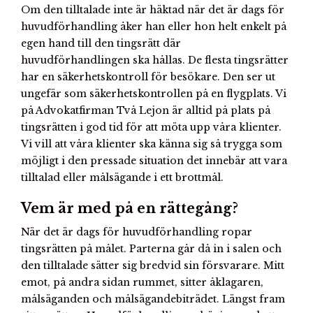
Om den tilltalade inte är häktad när det är dags för
huvudförhandling åker han eller hon helt enkelt på
egen hand till den tingsrätt där
huvudförhandlingen ska hållas. De flesta tingsrätter
har en säkerhetskontroll för besökare. Den ser ut
ungefär som säkerhetskontrollen på en flygplats. Vi
på Advokatfirman Två Lejon är alltid på plats på
tingsrätten i god tid för att möta upp våra klienter.
Vi vill att våra klienter ska känna sig så trygga som
möjligt i den pressade situation det innebär att vara
tilltalad eller målsägande i ett brottmål.
Vem är med på en rättegång?
När det är dags för huvudförhandling ropar
tingsrätten på målet. Parterna går då in i salen och
den tilltalade sätter sig bredvid sin försvarare. Mitt
emot, på andra sidan rummet, sitter åklagaren,
målsäganden och målsägandebiträdet. Längst fram