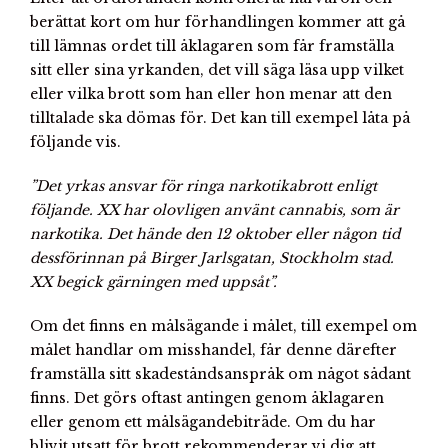
berättat kort om hur förhandlingen kommer att gå
till lämnas ordet till åklagaren som får framställa
sitt eller sina yrkanden, det vill säga läsa upp vilket
eller vilka brott som han eller hon menar att den
tilltalade ska dömas för. Det kan till exempel låta på
följande vis.
”Det yrkas ansvar för ringa narkotikabrott enligt
följande. XX har olovligen använt cannabis, som är
narkotika. Det hände den 12 oktober eller någon tid
dessförinnan på Birger Jarlsgatan, Stockholm stad.
XX begick gärningen med uppsåt”.
Om det finns en målsägande i målet, till exempel om
målet handlar om misshandel, får denne därefter
framställa sitt skadeståndsanspråk om något sådant
finns. Det görs oftast antingen genom åklagaren
eller genom ett målsägandebiträde. Om du har
blivit utsatt för brott rekommenderar vi dig att