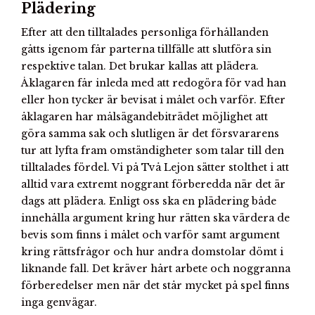
Plädering
Efter att den tilltalades personliga förhållanden
gåtts igenom får parterna tillfälle att slutföra sin
respektive talan. Det brukar kallas att plädera.
Åklagaren får inleda med att redogöra för vad han
eller hon tycker är bevisat i målet och varför. Efter
åklagaren har målsägandebiträdet möjlighet att
göra samma sak och slutligen är det försvararens
tur att lyfta fram omständigheter som talar till den
tilltalades fördel. Vi på Två Lejon sätter stolthet i att
alltid vara extremt noggrant förberedda när det är
dags att plädera. Enligt oss ska en plädering både
innehålla argument kring hur rätten ska värdera de
bevis som finns i målet och varför samt argument
kring rättsfrågor och hur andra domstolar dömt i
liknande fall. Det kräver hårt arbete och noggranna
förberedelser men när det står mycket på spel finns
inga genvägar.