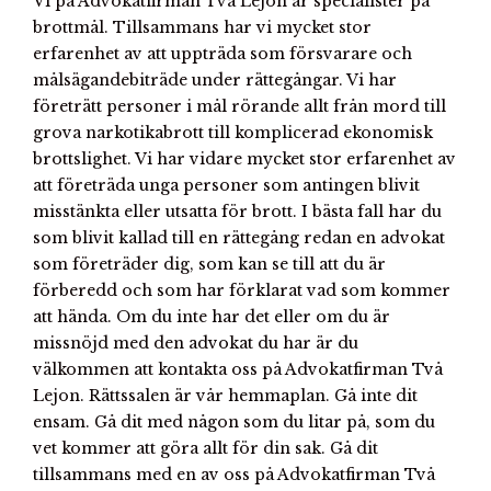
Vi på Advokatfirman Två Lejon är specialister på
brottmål. Tillsammans har vi mycket stor
erfarenhet av att uppträda som försvarare och
målsägandebiträde under rättegångar. Vi har
företrätt personer i mål rörande allt från mord till
grova narkotikabrott till komplicerad ekonomisk
brottslighet. Vi har vidare mycket stor erfarenhet av
att företräda unga personer som antingen blivit
misstänkta eller utsatta för brott. I bästa fall har du
som blivit kallad till en rättegång redan en advokat
som företräder dig, som kan se till att du är
förberedd och som har förklarat vad som kommer
att hända. Om du inte har det eller om du är
missnöjd med den advokat du har är du
välkommen att kontakta oss på Advokatfirman Två
Lejon. Rättssalen är vår hemmaplan. Gå inte dit
ensam. Gå dit med någon som du litar på, som du
vet kommer att göra allt för din sak. Gå dit
tillsammans med en av oss på Advokatfirman Två